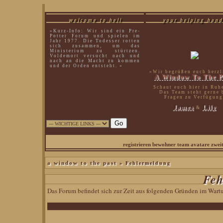
welcome to hell
your helping hand
»Kurz-Info: Wir sind ein Pre-
Potter Forum und spielen im
Jahr 1977. Die Todesser rotten
sich zusammen, um das
Ministerium zu stürtzen.
Voldemort versucht nach und
nach an die Macht zu kommen
und der Orden entsteht. «
»Wir begrüßen euch herzl
A Window To The P
Schaut euch hier in Ruh
Das Team steht gerne 
Fragen zu Verfügung
James
Lily
&
sirius black|p
registrieren
bewohner
team
avatare
zwei
» Fehlermeldung
a window to the past
Feh
Das Forum befindet sich zur Zeit aus folgenden Gründen im War