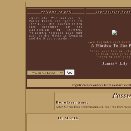
welcome to hell
your helping hand
»Kurz-Info: Wir sind ein Pre-
Potter Forum und spielen im
Jahr 1977. Die Todesser rotten
sich zusammen, um das
Ministerium zu stürtzen.
Voldemort versucht nach und
nach an die Macht zu kommen
und der Orden entsteht. «
»Wir begrüßen euch herzl
A Window To The P
Schaut euch hier in Ruh
Das Team steht gerne 
Fragen zu Verfügung
James
Lily
&
sirius black|
registrieren
bewohner
team
avatare
zwei
Passw
Benutzername:
Geben Sie hier Ihren Benutzernamen ein, damit wir Ihnen weite
Of Month