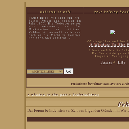
welcome to hell
your helping hand
»Kurz-Info: Wir sind ein Pre-
Potter Forum und spielen im
Jahr 1977. Die Todesser rotten
sich zusammen, um das
Ministerium zu stürtzen.
Voldemort versucht nach und
nach an die Macht zu kommen
und der Orden entsteht. «
»Wir begrüßen euch herzl
A Window To The P
Schaut euch hier in Ruh
Das Team steht gerne 
Fragen zu Verfügung
James
Lily
&
sirius black|
registrieren
bewohner
team
avatare
zwei
» Fehlermeldung
a window to the past
Feh
Das Forum befindet sich zur Zeit aus folgenden Gründen im War