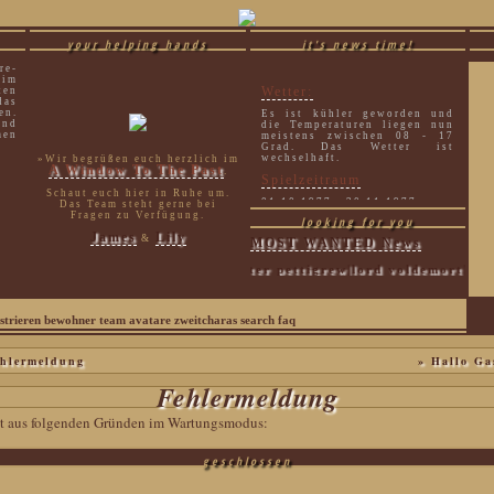
your helping hands
it's news time!
re-
 im
Wetter:
ten
as
en.
Es ist kühler geworden und
und
die Temperaturen liegen nun
men
meistens zwischen 08 - 17
Grad. Das Wetter ist
wechselhaft.
»Wir begrüßen euch herzlich im
A Window To The Past
.
Spielzeitraum
Schaut euch hier in Ruhe um.
01.10.1977 - 30.11.1977
Das Team steht gerne bei
Fragen zu Verfügung.
looking for you
James
Lily
&
MOST WANTED News
sirius black|peter pettigrew|lord voldemort|luciu
strieren
bewohner
team
avatare
zweitcharas
search
faq
hlermeldung
» Hallo Ga
Fehlermeldung
eit aus folgenden Gründen im Wartungsmodus:
geschlossen