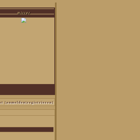
mirror
s malfoy|bellatrix black|narzissa malfoy
st [
|
]
anmelden
registrieren