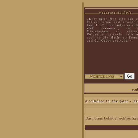
welcome to hell
»Kurz-Info: Wir sind ein P
Potter Forum und spielen
Jahr 1977. Die Todesser rot
sich zusammen, um d
Ministerium zu stürtz
Voldemort versucht nach 
nach an die Macht zu kom
und der Orden entsteht. «
regi
» Fe
a window to the past
Das Forum befindet sich zur Z