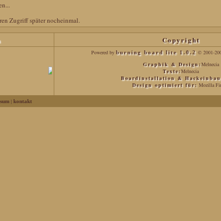
n...
ren Zugriff später nocheinmal.
h
Copyright
Powered by
© 2001-20
burning board lite 1.0.2
Graphik & Design:
Melnecia
Texte:
Melnecia
Boardinstallation & Hackeinbau
Design optimiert für:
Mozilla Fir
|
ssum
kontakt