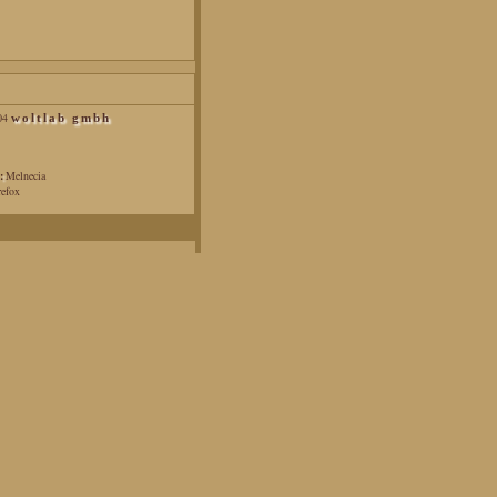
04
woltlab gmbh
:
Melnecia
efox