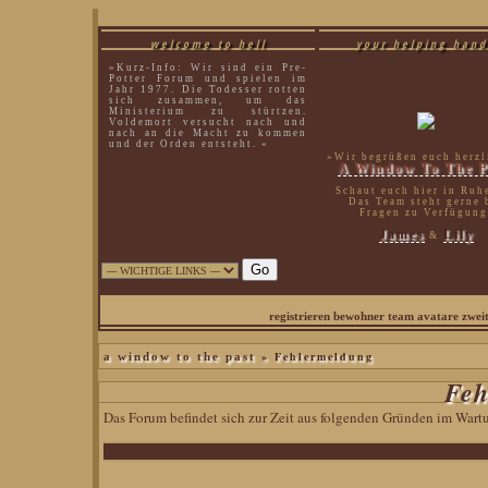
welcome to hell
your helping hand
»Kurz-Info: Wir sind ein Pre-
Potter Forum und spielen im
Jahr 1977. Die Todesser rotten
sich zusammen, um das
Ministerium zu stürtzen.
Voldemort versucht nach und
nach an die Macht zu kommen
und der Orden entsteht. «
»Wir begrüßen euch herzl
A Window To The P
Schaut euch hier in Ruh
Das Team steht gerne 
Fragen zu Verfügung
James
Lily
&
sirius black|
registrieren
bewohner
team
avatare
zwei
» Fehlermeldung
a window to the past
Feh
Das Forum befindet sich zur Zeit aus folgenden Gründen im War