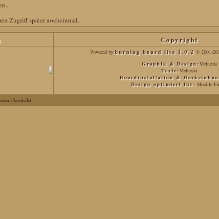
n...
ren Zugriff später nocheinmal.
h
Copyright
Powered by
© 2001-20
burning board lite 1.0.2
Graphik & Design:
Melnecia
Texte:
Melnecia
Boardinstallation & Hackeinbau
Design optimiert für:
Mozilla Fir
|
ssum
kontakt