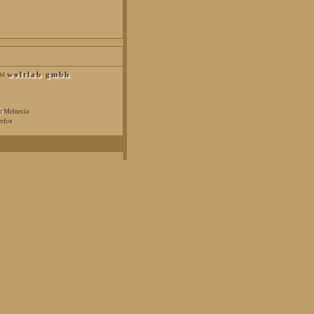
04
woltlab gmbh
:
Melnecia
efox