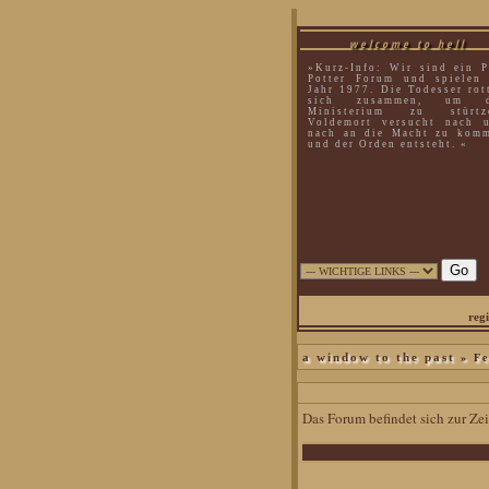
welcome to hell
»Kurz-Info: Wir sind ein P
Potter Forum und spielen
Jahr 1977. Die Todesser rot
sich zusammen, um d
Ministerium zu stürtz
Voldemort versucht nach 
nach an die Macht zu kom
und der Orden entsteht. «
regi
» Fe
a window to the past
Das Forum befindet sich zur Z