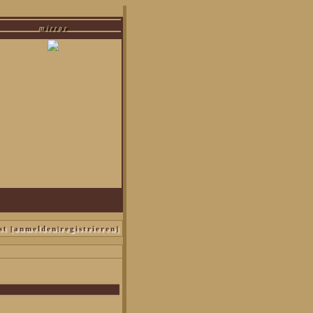
mirror
us malfoy|bellatrix black|narzissa malfoy
st [
|
]
anmelden
registrieren