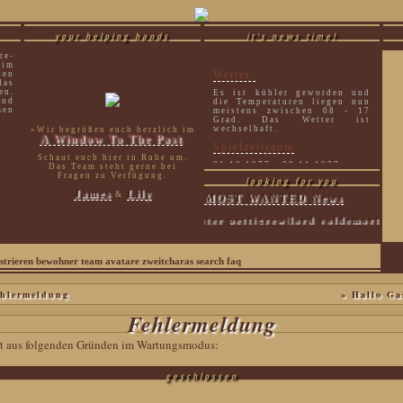
your helping hands
it's news time!
re-
 im
Wetter:
ten
as
en.
Es ist kühler geworden und
und
die Temperaturen liegen nun
men
meistens zwischen 08 - 17
Grad. Das Wetter ist
wechselhaft.
»Wir begrüßen euch herzlich im
A Window To The Past
.
Spielzeitraum
Schaut euch hier in Ruhe um.
01.10.1977 - 30.11.1977
Das Team steht gerne bei
Fragen zu Verfügung.
looking for you
James
Lily
&
MOST WANTED News
sirius black|peter pettigrew|lord voldemort|luci
strieren
bewohner
team
avatare
zweitcharas
search
faq
hlermeldung
» Hallo Ga
Fehlermeldung
eit aus folgenden Gründen im Wartungsmodus:
geschlossen