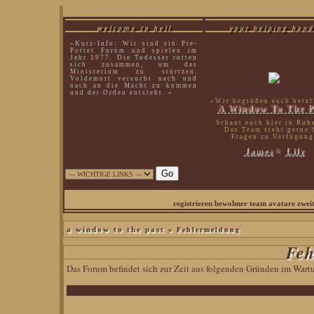
welcome to hell
your helping hand
»Kurz-Info: Wir sind ein Pre-
Potter Forum und spielen im
Jahr 1977. Die Todesser rotten
sich zusammen, um das
Ministerium zu stürtzen.
Voldemort versucht nach und
nach an die Macht zu kommen
und der Orden entsteht. «
»Wir begrüßen euch herzl
A Window To The P
Schaut euch hier in Ruh
Das Team steht gerne 
Fragen zu Verfügung
James
Lily
&
sirius black|
registrieren
bewohner
team
avatare
zwei
» Fehlermeldung
a window to the past
Feh
Das Forum befindet sich zur Zeit aus folgenden Gründen im War