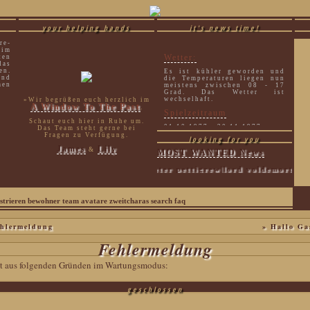
your helping hands
it's news time!
re-
 im
Wetter:
ten
as
en.
Es ist kühler geworden und
und
die Temperaturen liegen nun
men
meistens zwischen 08 - 17
Grad. Das Wetter ist
wechselhaft.
»Wir begrüßen euch herzlich im
A Window To The Past
.
Spielzeitraum
Schaut euch hier in Ruhe um.
01.10.1977 - 30.11.1977
Das Team steht gerne bei
Fragen zu Verfügung.
looking for you
James
Lily
&
MOST WANTED News
sirius black|peter pettigrew|lord voldemort|luci
strieren
bewohner
team
avatare
zweitcharas
search
faq
hlermeldung
» Hallo Ga
Fehlermeldung
eit aus folgenden Gründen im Wartungsmodus:
geschlossen