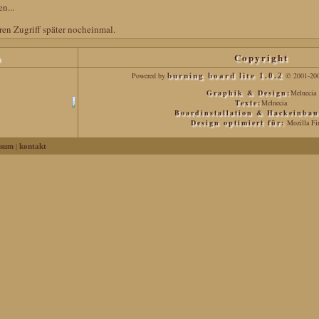
n...
ren Zugriff später nocheinmal.
h
Copyright
Powered by
© 2001-20
burning board lite 1.0.2
Graphik & Design:
Melnecia
Texte:
Melnecia
Boardinstallation & Hackeinbau
Design optimiert für:
Mozilla Fir
|
ssum
kontakt