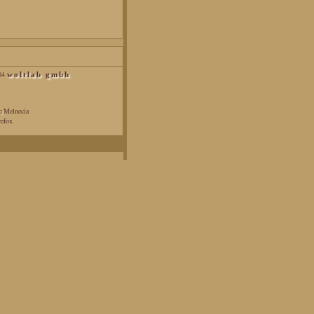
04
woltlab gmbh
:
Melnecia
efox