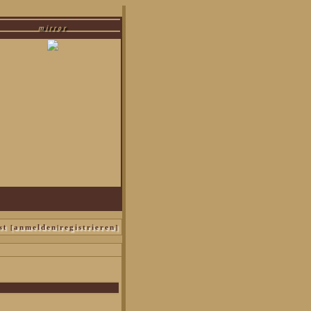
mirror
us malfoy|bellatrix black|narzissa malfoy
st [
|
]
anmelden
registrieren