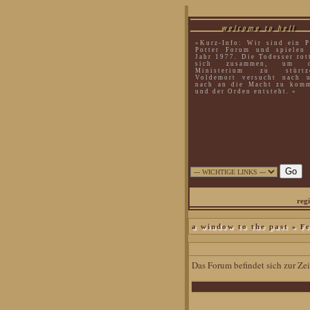
welcome to hell
»Kurz-Info: Wir sind ein P
Potter Forum und spielen
Jahr 1977. Die Todesser rot
sich zusammen, um d
Ministerium zu stürtz
Voldemort versucht nach 
nach an die Macht zu kom
und der Orden entsteht. «
regi
» Fe
a window to the past
Das Forum befindet sich zur Z