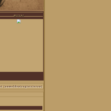
mirror
alfoy|bellatrix black|narzissa malfoy
st [
|
]
anmelden
registrieren