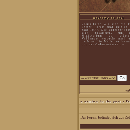
welcome to hell
»Kurz-Info: Wir sind ein P
Potter Forum und spielen
Jahr 1977. Die Todesser rot
sich zusammen, um d
Ministerium zu stürtz
Voldemort versucht nach 
nach an die Macht zu kom
und der Orden entsteht. «
regi
» Fe
a window to the past
Das Forum befindet sich zur Z