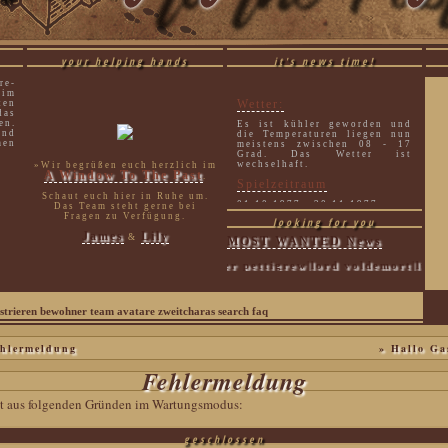
your helping hands
it's news time!
re-
 im
Wetter:
ten
as
en.
Es ist kühler geworden und
und
die Temperaturen liegen nun
men
meistens zwischen 08 - 17
Grad. Das Wetter ist
wechselhaft.
»Wir begrüßen euch herzlich im
A Window To The Past
.
Spielzeitraum
Schaut euch hier in Ruhe um.
01.10.1977 - 30.11.1977
Das Team steht gerne bei
Fragen zu Verfügung.
looking for you
James
Lily
&
MOST WANTED News
sirius black|peter pettigrew|lord voldemort|lucius m
strieren
bewohner
team
avatare
zweitcharas
search
faq
hlermeldung
» Hallo Ga
Fehlermeldung
eit aus folgenden Gründen im Wartungsmodus:
geschlossen